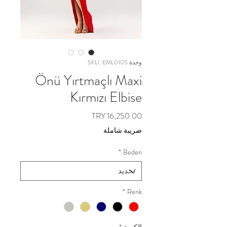
وحدة SKU: EML0105
Önü Yırtmaçlı Maxi
Kırmızı Elbise
السعر
ضريبة شاملة
*
Beden
*
Renk