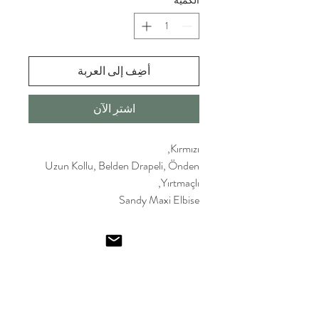
الكمية
*
أضِف إلى العربة
اشترِ الآن
Kırmızı,
Uzun Kollu, Belden Drapeli, Önden
Yırtmaçlı,
Sandy Maxi Elbise
Emel I
smailoglu