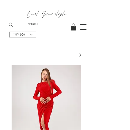
Emel I
smailoglu
TRY (₺)