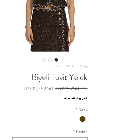
وحدة SKU: EML0155
Biyeli Tüvit Yelek
سعر
سعر
 ‏16,750.00 TRY 
عادي
البيع
ضريبة شاملة
*
Renk
*
Beden