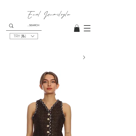
Emel I
smailoglu
TRY (₺)