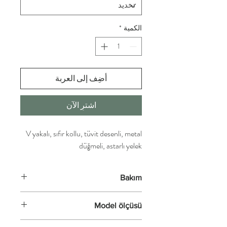
الكمية
*
أضِف إلى العربة
اشترِ الآن
V yakalı, sıfır kollu, tüvit desenli, metal
düğmeli, astarlı yelek
Bakım
Kurutemizleme yapılmalıdır.
Model ölçüsü
99-60-90cm / 178cm boy