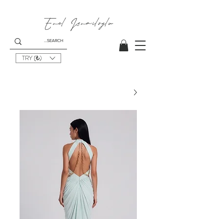
Emel I
smailoglu
TRY (₺)