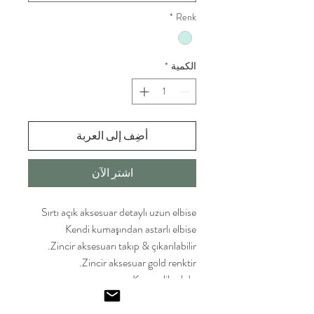
*
Renk
الكمية
*
أضِف إلى العربة
اشترِ الآن
Sırtı açık aksesuar detaylı uzun elbise
Kendi kumaşından astarlı elbise
Zincir aksesuarı takıp & çıkarılabilir.
Zincir aksesuar gold renktir.
Kumaş likralıdır.
Manken 36 Beden