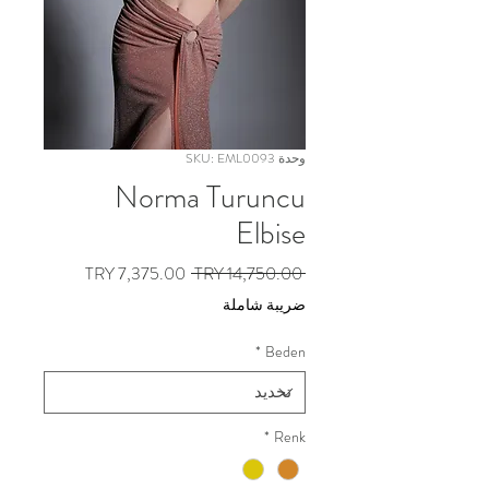
وحدة SKU: EML0093
Norma Turuncu
Elbise
سعر
سعر
 ‏14,750.00 TRY 
عادي
البيع
ضريبة شاملة
*
Beden
*
Renk