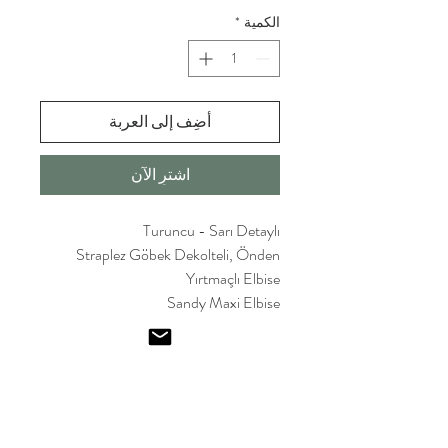
الكمية
*
أضِف إلى العربة
اشترِ الآن
Turuncu - Sarı Detaylı
Straplez Göbek Dekolteli, Önden
Yırtmaçlı Elbise
Sandy Maxi Elbise
Emel I
smailoglu