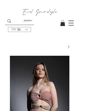
Emel I
smailoglu
TRY (₺)