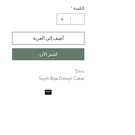
الكمية
*
أضِف إلى العربة
اشترِ الآن
Ekru
Siyah Biye Detaylı Ceket
Emel I
smailoglu
Shop
FAQ