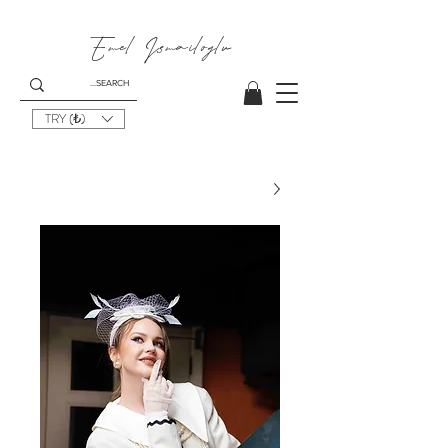
Emel I
smailoglu
TRY (₺)