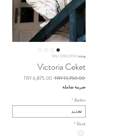
وحدة SKU: EML0050
Victoria Ceket
سعر
سعر
 ‏13,750.00 TRY 
عادي
البيع
ضريبة شاملة
*
Beden
*
Renk