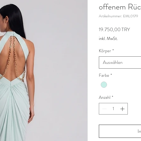
offenem Rüc
Artikelnummer: EML0179
Preis
19.750,00 TRY
inkl. MwSt.
Körper
*
Auswählen
Farbe
*
Anzahl
*
I