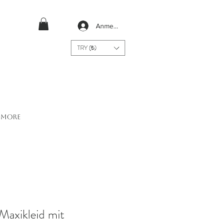
Anmelden
TRY (₺)
More
axikleid mit