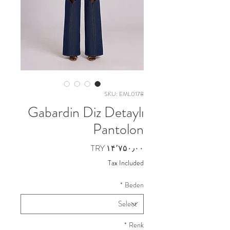
SKU: EML0178
Gabardin Diz Detaylı
Pantolon
Price
TRY ۱۴٬۷۵۰٫۰۰
Tax Included
*
Beden
*
Renk