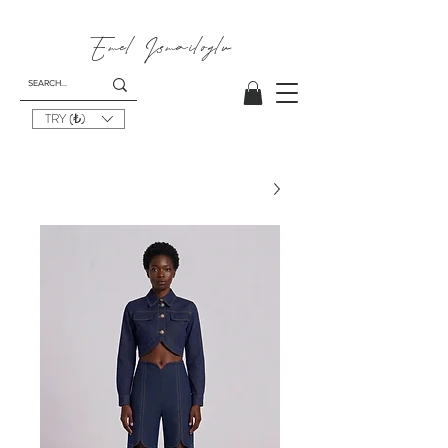
Emel I
smailoglu
TRY (₺)