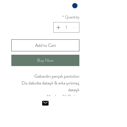
*
Quantity
Add to Cart
Buy Now
Gabardin parçalı pantolon
Diz dekolte detaylı & arka yırtmaç
detaylı
Manken 36 Beden