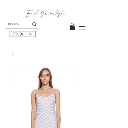
Emel
Ismailoglu
TRY (₺)