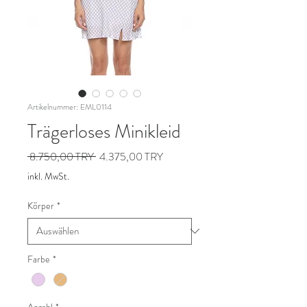
Artikelnummer: EML0114
Trägerloses Minikleid
Standardpreis
Sale-
 8.750,00 TRY 
4.375,00 TRY
Preis
inkl. MwSt.
Körper
*
Farbe
*