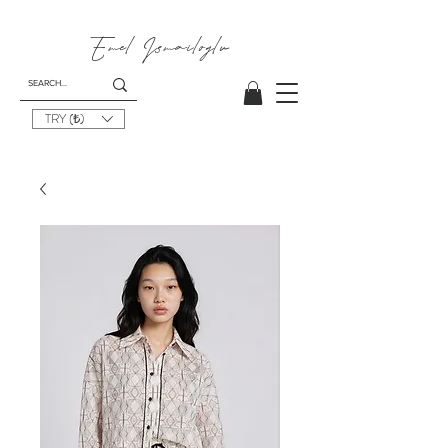
Emel
Ismailoglu
TRY (₺)