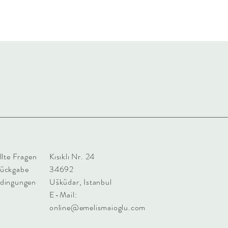
llte Fragen
Kısıklı Nr. 24
Rückgabe
34692
dingungen
Ušküdar, Istanbul
E-Mail:
online@emelismaioglu.com