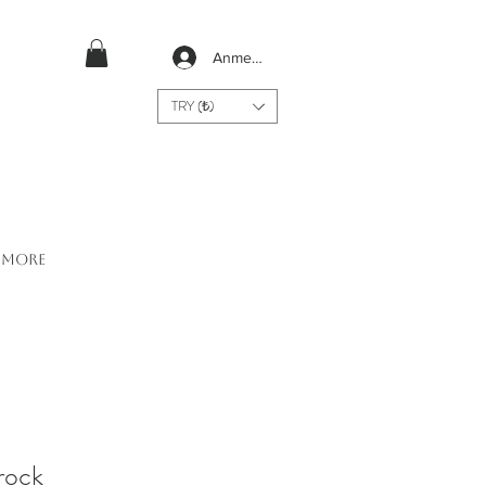
Anmelden
TRY (₺)
More
rock