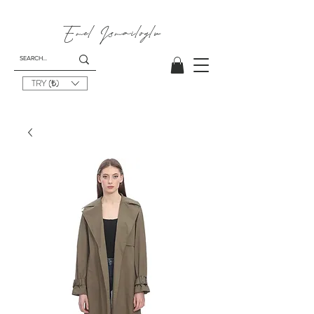
Emel
Ismailoglu
TRY (₺)