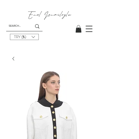
Emel
Ismailoglu
TRY (₺)