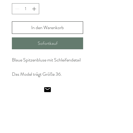
In den Warenkorb
Sofortkauf
Blaue Spitzenbluse mit Schleifendetail
Das Model trägt Größe 36.
Emel
Ismailoglu
Geschäft
Häufig gestellte
Geschenkgutsch
Fragen