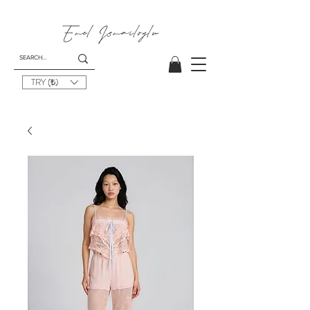
Emel
Ismailoglu
TRY (₺)