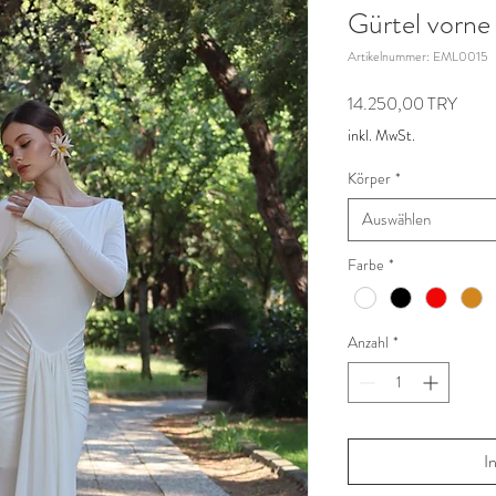
Gürtel vorne
Artikelnummer: EML0015
Preis
14.250,00 TRY
inkl. MwSt.
Körper
*
Auswählen
Farbe
*
Anzahl
*
I