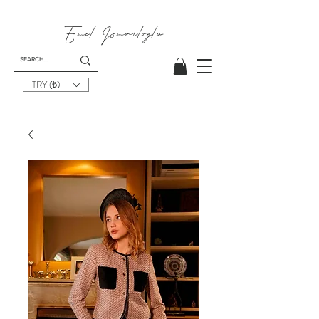
Emel
Ismailoglu
TRY (₺)