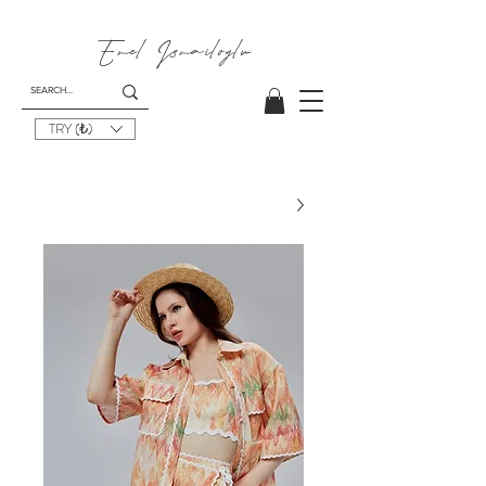
Emel I
smailoglu
TRY (₺)