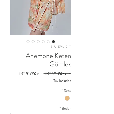
SKU: EML-0141
Anemone Keten
Gömlek
Sale
Regular
TRY ۹٬۲۷۵٫۰۰
 TRY ۱۳٬۲۵۰٫۰۰ 
Price
Price
Tax Included
*
Renk
*
Beden