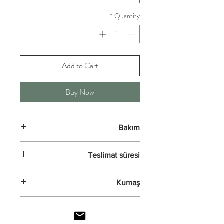
*
Quantity
Add to Cart
Buy Now
Bakım
Kuru temizleme önerilmektedir.
Teslimat süresi
Teslim süresi 7 iş günüdür.
Kumaş
Krep kumaş %100 polyesterdir.
Ürün bilgisi
Buruşma ve kırışma yapmaz. Yıkanabilir
özelliktedir. Son derecede dökümlü