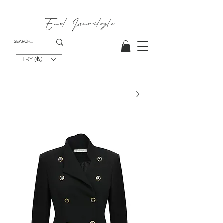
Emel I
smailoglu
TRY (₺)