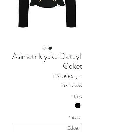
Asimetrik yaka Detaylı
Ceket
Price
TRY ۱۴٬۲۵۰٫۰۰
Tax Included
*
Renk
*
Beden