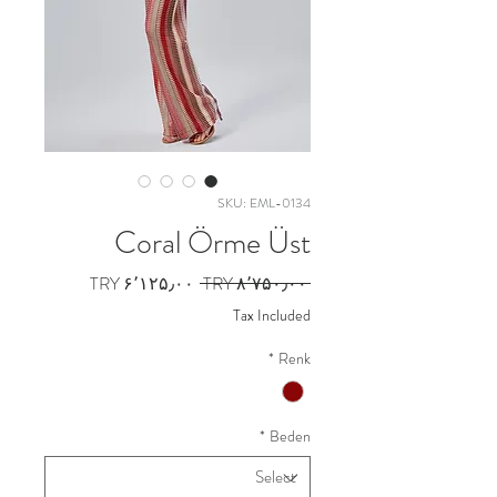
SKU: EML-0134
Coral Örme Üst
Sale
Regular
TRY ۶٬۱۲۵٫۰۰
 TRY ۸٬۷۵۰٫۰۰ 
Price
Price
Tax Included
*
Renk
*
Beden