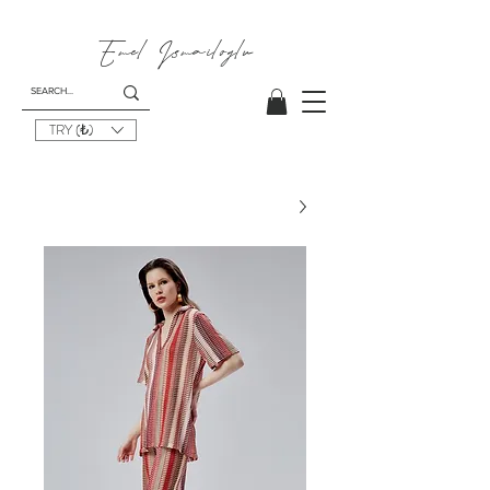
Emel I
smailoglu
TRY (₺)