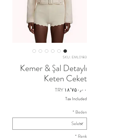
SKU: EML0183
Kemer & Şal Detaylı
Keten Ceket
Price
TRY ۱۸٬۷۵۰٫۰۰
Tax Included
*
Beden
*
Renk