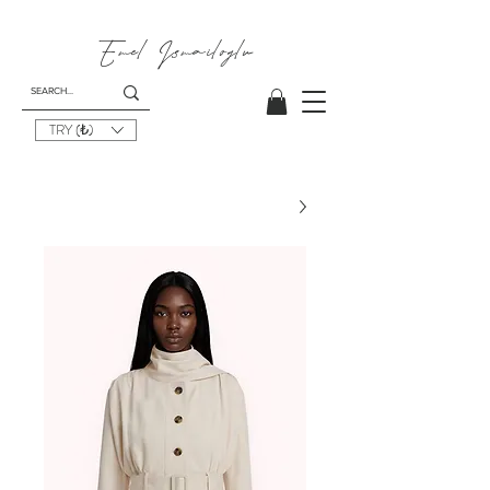
Emel I
smailoglu
TRY (₺)