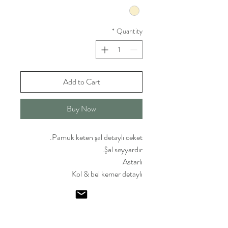
*
Quantity
Add to Cart
Buy Now
Pamuk keten şal detaylı ceket.
Şal seyyardır.
Astarlı
Kol & bel kemer detaylı
Manken 36 Beden