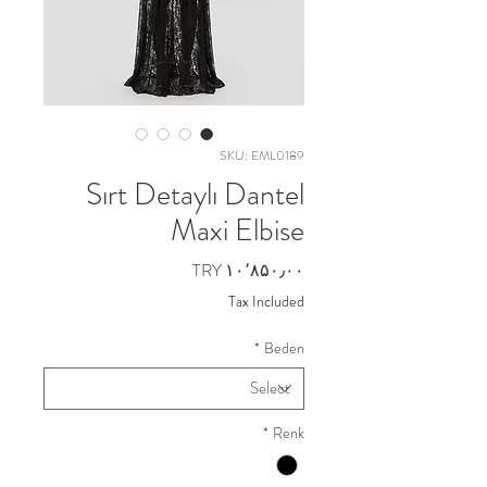
SKU: EML0189
Sırt Detaylı Dantel
Maxi Elbise
Price
TRY ۱۰٬۸۵۰٫۰۰
Tax Included
*
Beden
*
Renk