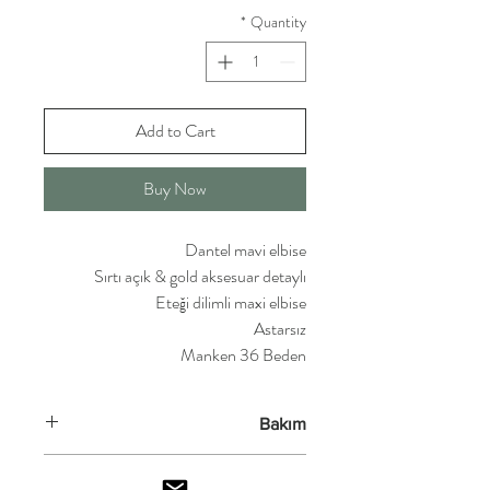
*
Quantity
Add to Cart
Buy Now
Dantel mavi elbise
Sırtı açık & gold aksesuar detaylı
Eteği dilimli maxi elbise
Astarsız
Manken 36 Beden
Bakım
Kurutemizleme yapılmalıdır.
Ürün bilgisi