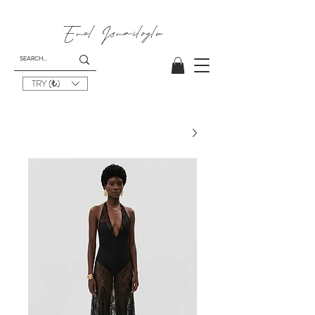
Emel I
smailoglu
TRY (₺)